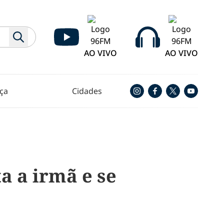
AO VIVO
AO VIVO
ça
Cidades
a a irmã e se