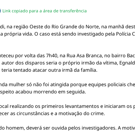
Link copiado para a área de transferência
sapp
acebook
no twitter
ilhe pelo email
piar link da notícia
i, na região Oeste do Rio Grande do Norte, na manhã des
 a própria vida. O caso está sendo investigado pela Polícia 
teceu por volta das 7h40, na Rua Asa Branca, no bairro Bac
 O autor dos disparos seria o próprio irmão da vítima, Egnal
teria tentado atacar outra irmã da família.
unda mulher só não foi atingida porque equipes policiais ch
suspeito acabou morrendo em seguida.
 local realizando os primeiros levantamentos e iniciaram o
cer as circunstâncias e a motivação do crime.
do homem, deverá ser ouvida pelos investigadores. A motiv