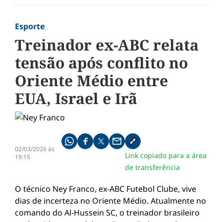
Esporte
Treinador ex-ABC relata
tensão após conflito no
Oriente Médio entre
EUA, Israel e Irã
Compartilhe pelo whatsapp
Compartilhar no facebook
Compartilhar no twitter
Compartilhe pelo email
Copiar link da notícia
02/03/2026 às
Link copiado para a área
19:15
de transferência
O técnico
Ney Franco
, ex-
ABC Futebol Clube
, vive
dias de incerteza no Oriente Médio. Atualmente no
comando do
Al-Hussein SC
, o treinador brasileiro