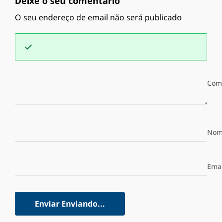
Deixe o seu comentário
O seu endereço de email não será publicado
Com
Nom
Emai
Enviar
Enviando...