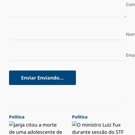
Com
Nom
Emai
Enviar
Enviando...
Política
Política