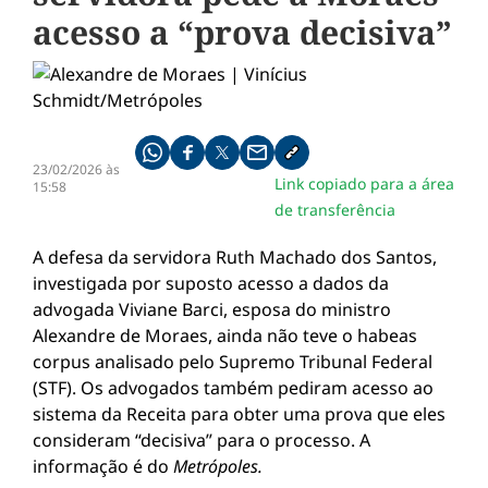
acesso a “prova decisiva”
Compartilhe pelo whatsapp
Compartilhar no facebook
Compartilhar no twitter
Compartilhe pelo email
Copiar link da notícia
23/02/2026 às
Link copiado para a área
15:58
de transferência
A defesa da servidora Ruth Machado dos Santos,
investigada por suposto acesso a dados da
advogada Viviane Barci, esposa do ministro
Alexandre de Moraes, ainda não teve o habeas
corpus analisado pelo Supremo Tribunal Federal
(STF). Os advogados também pediram acesso ao
sistema da Receita para obter uma prova que eles
consideram “decisiva” para o processo. A
informação é do
Metrópoles.