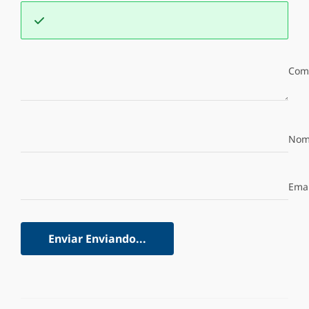
Com
Nom
Emai
Enviar
Enviando...