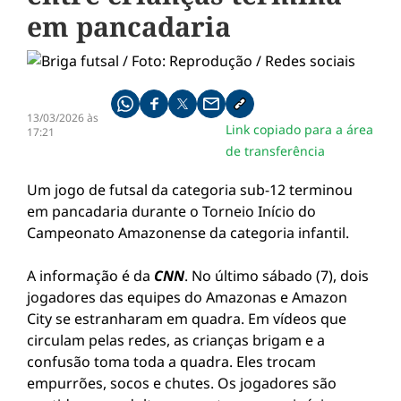
em pancadaria
Compartilhe pelo whatsapp
Compartilhar no facebook
Compartilhar no twitter
Compartilhe pelo email
Copiar link da notícia
13/03/2026 às
Link copiado para a área
17:21
de transferência
Um jogo de futsal da categoria sub-12 terminou
em pancadaria durante o Torneio Início do
Campeonato Amazonense da categoria infantil.
A informação é da
CNN
. No último sábado (7), dois
jogadores das equipes do Amazonas e Amazon
City se estranharam em quadra. Em vídeos que
circulam pelas redes, as crianças brigam e a
confusão toma toda a quadra. Eles trocam
empurrões, socos e chutes. Os jogadores são