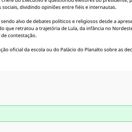
 ao chefe do Executivo e questionou eleitores do president
sociais, dividindo opiniões entre fiéis e internautas.
ha sendo alvo de debates políticos e religiosos desde a apr
 que retratou a trajetória de Lula, da infância no Nordeste
 de contestação.
 oficial da escola ou do Palácio do Planalto sobre as decl