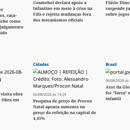
Conmebol declara apoio a
Flávio Dino
Infantino em meio à crise na
suspende j
er
Fifa e rejeita mudanças fora
sobre jogos
s, caça-
dos mecanismos oficiais
bicho como
 julgamento
pido
Cidades
Brasil
06/08/2026 às 
Ator da Glo
foi "farsa" 
visita obra
06/08/2026 às 14:29
infantil
e Obra em
Pesquisa de preço do Procon
Natal aponta aumento no
preço da refeição na capital de
4,45%