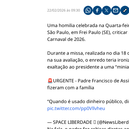
22/02/2026 às 09:30
Compartilhe pelo what
Compartilhar no f
Compartilhar 
Compart
Co
Uma homilia celebrada na Quarta-feir
São Paulo, em Frei Paulo (SE), criticar
Carnaval de 2026.
Durante a missa, realizada no dia 18
na sua avaliação, o enredo teria iron
exaltação ao presidente a uma “minia
🚨URGENTE - Padre Francisco de Assis
fizeram com a família
“Quando é usado dinheiro público, din
pic.twitter.com/pp0Vllvheu
— SPACE LIBERDADE  (@NewsLiber