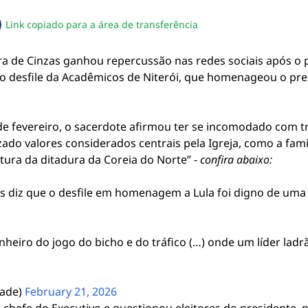
Link copiado para a área de transferência
sapp
acebook
no twitter
ilhe pelo email
piar link da notícia
a de Cinzas ganhou repercussão nas redes sociais após o p
 o desfile da
Acadêmicos de Niterói
, que homenageou o pre
 de fevereiro, o sacerdote afirmou ter se incomodado com t
izado valores considerados centrais pela Igreja, como a fa
tura da ditadura da Coreia do Norte” -
confira abaixo:
 diz que o desfile em homenagem a Lula foi digno de uma 
heiro do jogo do bicho e do tráfico (…) onde um líder ladr
dade)
February 21, 2026