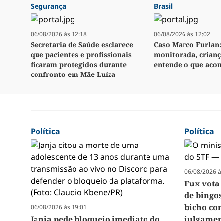
Segurança
Brasil
06/08/2026 às 12:18
06/08/2026 às 12:02
Secretaria de Saúde esclarece
Caso Marco Furlan:
que pacientes e profissionais
monitorada, crianç
ficaram protegidos durante
entende o que aco
confronto em Mãe Luíza
Política
Política
06/08/2026 à
Fux vota
de bingos
bicho co
06/08/2026 às 19:01
Janja pede bloqueio imediato do
julgamen