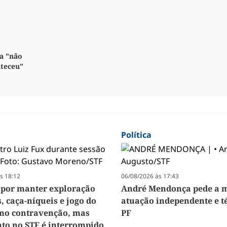
a "não
nteceu"
Política
s 18:12
06/08/2026 às 17:43
 por manter exploração
André Mendonça pede a m
, caça-níqueis e jogo do
atuação independente e t
mo contravenção, mas
PF
to no STF é interrompido