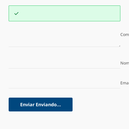
Com
Nom
Emai
Enviar
Enviando...