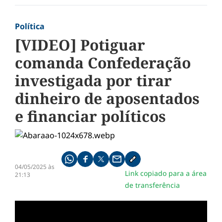
Política
[VIDEO] Potiguar
comanda Confederação
investigada por tirar
dinheiro de aposentados
e financiar políticos
Compartilhe pelo whatsapp
Compartilhar no facebook
Compartilhar no twitter
Compartilhe pelo email
Copiar link da notícia
04/05/2025 às
Link copiado para a área
21:13
de transferência