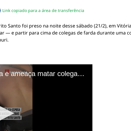
Link copiado para a área de transferência
sapp
acebook
no twitter
ilhe pelo email
piar link da notícia
rito Santo foi preso na noite desse sábado (21/2), em Vitóri
ar — e partir para cima de colegas de farda durante uma
uri.