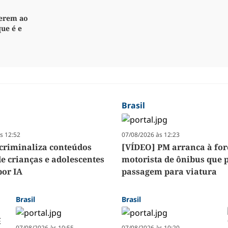
derem ao
que é e
Brasil
s 12:52
07/08/2026 às 12:23
 criminaliza conteúdos
[VÍDEO] PM arranca à for
de crianças e adolescentes
motorista de ônibus que 
por IA
passagem para viatura
Brasil
Brasil
07/08/2026 às 10:55
07/08/2026 às 10:20