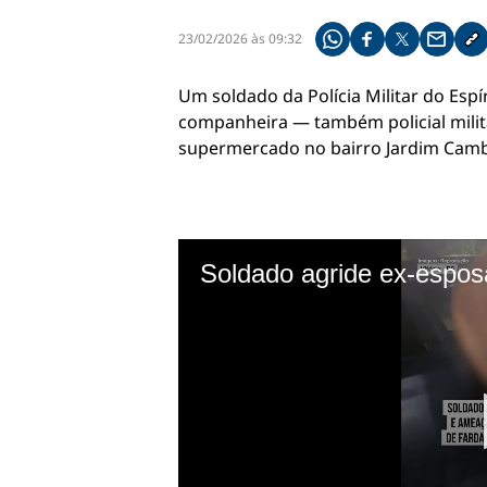
23/02/2026 às 09:32
Compartilhe pelo what
Compartilhar no f
Compartilhar 
Compart
Co
Um soldado da Polícia Militar do Espí
companheira — também policial milit
supermercado no bairro Jardim Camb