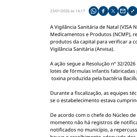
23/01/2026 às 14:17
Compartilhe pelo what
Compartilhar no f
Compartilhar 
Compart
Co
A Vigilância Sanitária de Natal (VISA
Medicamentos e Produtos (NCMP), real
produtos da capital para verificar a 
Vigilância Sanitária (Anvisa).
A ação segue a Resolução nº 32/2026 
lotes de fórmulas infantis fabricadas
toxina produzida pela bactéria Bacillu
Durante a fiscalização, as equipes t
se o estabelecimento estava cumprin
De acordo com o chefe do Núcleo de
momento não há registros de notific
notificados no município, a repercuss