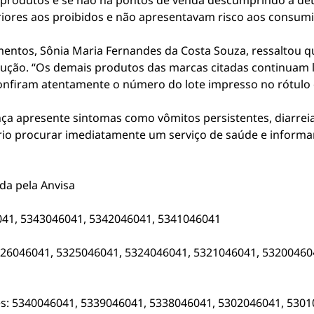
produtos e se não há pontos de venda descumprindo a det
iores aos proibidos e não apresentavam risco aos consumid
mentos, Sônia Maria Fernandes da Costa Souza, ressaltou q
solução. “Os demais produtos das marcas citadas continuam 
nfiram atentamente o número do lote impresso no rótulo 
ança apresente sintomas como vômitos persistentes, diarre
rio procurar imediatamente um serviço de saúde e informar 
da pela Anvisa
041, 5343046041, 5342046041, 5341046041
326046041, 5325046041, 5324046041, 5321046041, 53200460
es: 5340046041, 5339046041, 5338046041, 5302046041, 530