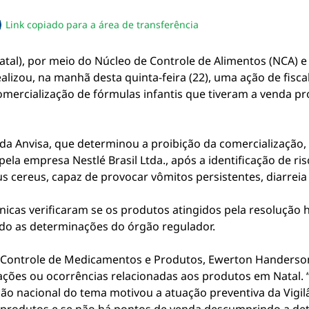
Link copiado para a área de transferência
sapp
acebook
no twitter
ilhe pelo email
piar link da notícia
 Natal), por meio do Núcleo de Controle de Alimentos (NCA) 
izou, na manhã desta quinta-feira (22), uma ação de fisca
comercialização de fórmulas infantis que tiveram a venda pr
da Anvisa, que determinou a proibição da comercialização,
 pela empresa Nestlé Brasil Ltda., após a identificação de r
s cereus, capaz de provocar vômitos persistentes, diarreia 
écnicas verificaram se os produtos atingidos pela resolução
do as determinações do órgão regulador.
 Controle de Medicamentos e Produtos, Ewerton Handerson
ações ou ocorrências relacionadas aos produtos em Natal. 
ão nacional do tema motivou a atuação preventiva da Vigilâ