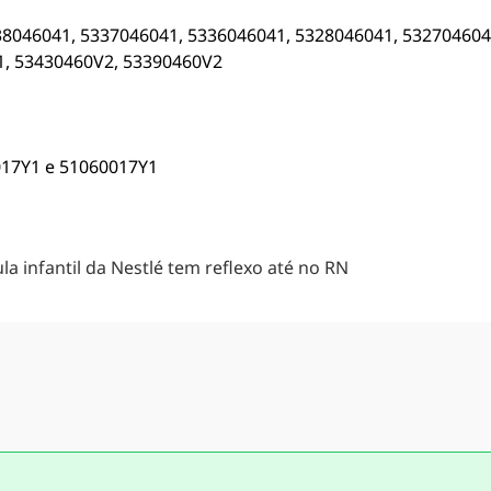
338046041, 5337046041, 5336046041, 5328046041, 53270460
1, 53430460V2, 53390460V2
017Y1 e 51060017Y1
a infantil da Nestlé tem reflexo até no RN