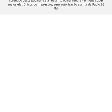
conteúdo desta página - seja reescrito ou na íntegra - em quaisquer
meios eletrônicos ou impressos, sem autorização escrita da Rádio 96
FM.