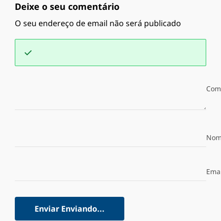
Deixe o seu comentário
O seu endereço de email não será publicado
Com
Nom
Emai
Enviar
Enviando...