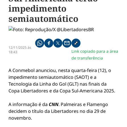
impedimento
semiautomático
Compartilhe pelo whatsapp
Compartilhar no facebook
Compartilhar no twitter
Compartilhe pelo email
Copiar link da notícia
12/11/2025 às
Link copiado para a área
18:43
de transferência
A Conmebol anunciou, nesta quarta-feira (12), o
impedimento semiautomático (SAOT) e a
Tecnologia da Linha do Gol (GLT) nas finais da
Copa Libertadores e da Copa Sul-Americana 2025.
A informação é da
CNN
. Palmeiras e Flamengo
decidem o título da Libertadores no dia 29 de
novembro.