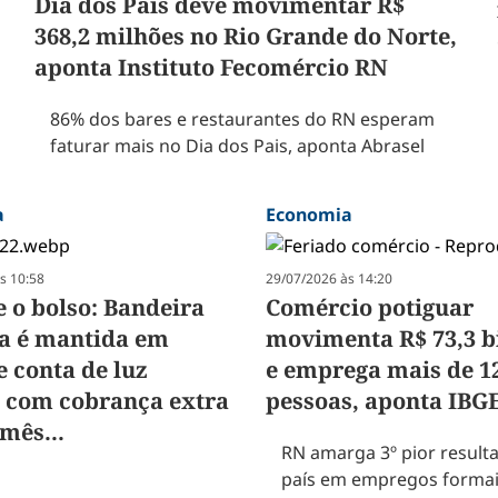
Dia dos Pais deve movimentar R$
368,2 milhões no Rio Grande do Norte,
aponta Instituto Fecomércio RN
86% dos bares e restaurantes do RN esperam
faturar mais no Dia dos Pais, aponta Abrasel
a
Economia
s 10:58
29/07/2026 às 14:20
 o bolso: Bandeira
Comércio potiguar
a é mantida em
movimenta R$ 73,3 b
e conta de luz
e emprega mais de 1
á com cobrança extra
pessoas, aponta IBG
 mês...
RN amarga 3º pior result
país em empregos formai