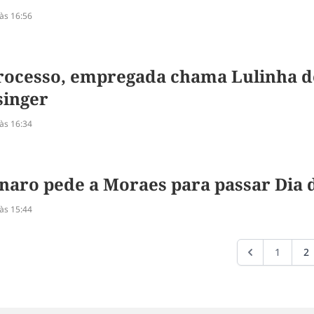
às 16:56
ocesso, empregada chama Lulinha d
singer
às 16:34
naro pede a Moraes para passar Dia d
às 15:44
1
2