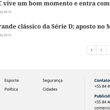
 vive um bom momento e entra como
às 09:16
ande clássico da Série D; aposto no
às 09:12
1
Esporte
Segurança
Contat
+55 84 
Política
Cidades
Publici
+55 84 
comerci