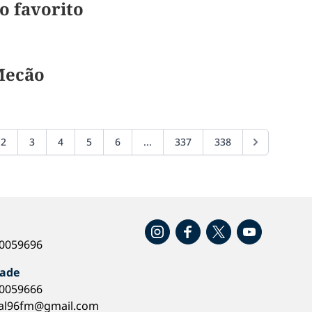
 favorito
 Mecão
2
3
4
5
6
...
337
338
o
40059696
dade
40059666
al96fm@gmail.com