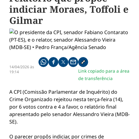
indiciar Moraes, Toffoli e
Gilmar
Compartilhe pelo whatsapp
Compartilhar no facebook
Compartilhar no twitter
Compartilhe pelo email
Copiar link da notícia
14/04/2026 às
Link copiado para a área
19:14
de transferência
A CPI (Comissão Parlamentar de Inquérito) do
Crime Organizado rejeitou nesta terça-feira (14),
por 6 votos contra e 4 a favor, o relatório final
apresentado pelo senador Alessandro Vieira (MDB-
SE).
O parecer propôs indiciar, por crimes de