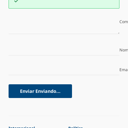
Com
Nom
Emai
Enviar
Enviando...