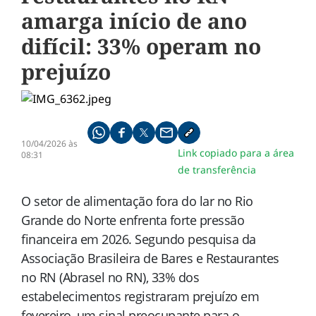
amarga início de ano
difícil: 33% operam no
prejuízo
Compartilhe pelo whatsapp
Compartilhar no facebook
Compartilhar no twitter
Compartilhe pelo email
Copiar link da notícia
10/04/2026 às
Link copiado para a área
08:31
de transferência
O setor de alimentação fora do lar no Rio
Grande do Norte enfrenta forte pressão
financeira em 2026. Segundo pesquisa da
Associação Brasileira de Bares e Restaurantes
no RN (Abrasel no RN), 33% dos
estabelecimentos registraram prejuízo em
fevereiro, um sinal preocupante para o