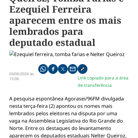
Ezequiel Ferreira
aparecem entre os mais
lembrados para
deputado estadual
Compartilhe pelo whatsapp
Compartilhar no facebook
Compartilhar no twitter
Compartilhe pelo email
Copiar link da notícia
03/06/2026 às
Link copiado para a área
15:08
de transferência
A pesquisa espontânea Agorasei/96FM divulgada
nesta terça-feira (2) apontou os nomes mais
lembrados pelos eleitores na disputa por uma
vaga na Assembleia Legislativa do Rio Grande do
Norte. Entre os destaques do levantamento
aparecem os deputados estaduais Nelter Queiroz,