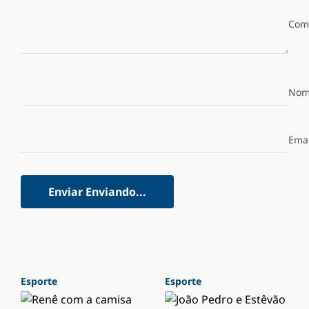
Com
Nom
Emai
Enviar
Enviando...
Esporte
Esporte