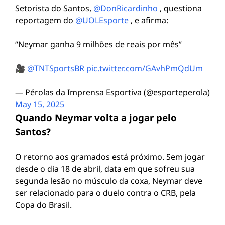
Setorista do Santos,
@DonRicardinho
, questiona
reportagem do
@UOLEsporte
, e afirma:
“Neymar ganha 9 milhões de reais por mês”
🎥
@TNTSportsBR
pic.twitter.com/GAvhPmQdUm
— Pérolas da Imprensa Esportiva (@esporteperola)
May 15, 2025
Quando Neymar volta a jogar pelo
Santos?
O retorno aos gramados está próximo. Sem jogar
desde o dia 18 de abril, data em que sofreu sua
segunda lesão no músculo da coxa, Neymar deve
ser relacionado para o duelo contra o CRB, pela
Copa do Brasil.