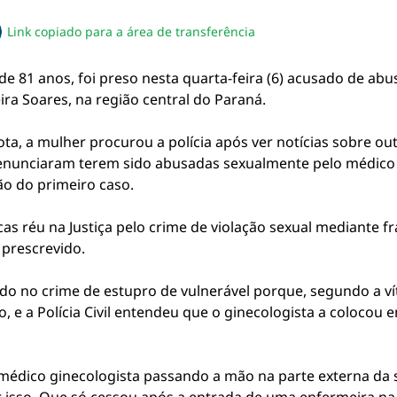
Link copiado para a área de transferência
sapp
acebook
no twitter
ilhe pelo email
piar link da notícia
 de 81 anos, foi preso nesta quarta-feira (6) acusado de a
ra Soares, na região central do Paraná.
, a mulher procurou a polícia após ver notícias sobre out
 denunciaram terem sido abusadas sexualmente pelo médico
ão do primeiro caso.
cas réu na Justiça pelo crime de violação sexual mediante 
 prescrevido.
do no crime de estupro de vulnerável porque, segundo a v
o, e a Polícia Civil entendeu que o ginecologista a coloco
médico ginecologista passando a mão na parte externa da su