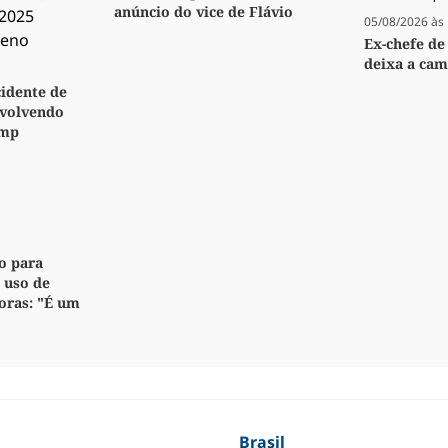
anúncio do vice de Flávio
05/08/2026 às 
Ex-chefe de
deixa a ca
idente de
nvolvendo
ump
ão para
 uso de
oras: "É um
Brasil