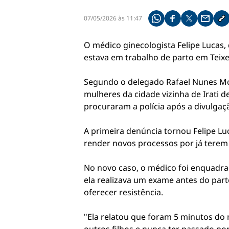
07/05/2026 às 11:47
Compartilhe pelo what
Compartilhar no f
Compartilhar 
Compart
Co
O médico ginecologista Felipe Lucas,
estava em trabalho de parto em Teixei
Segundo o delegado Rafael Nunes Mota
mulheres da cidade vizinha de Irati
procuraram a polícia após a divulgaç
A primeira denúncia tornou Felipe Lu
render novos processos por já terem
No novo caso, o médico foi enquadra
ela realizava um exame antes do part
oferecer resistência.
"Ela relatou que foram 5 minutos do 