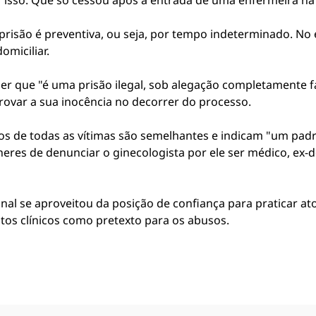
r isso. Que só cessou após a entrada de uma enfermeira na 
A prisão é preventiva, ou seja, por tempo indeterminado. N
omiciliar.
er que "é uma prisão ilegal, sob alegação completamente f
provar a sua inocência no decorrer do processo.
latos de todas as vítimas são semelhantes e indicam "um p
eres de denunciar o ginecologista por ele ser médico, ex-de
nal se aproveitou da posição de confiança para praticar ato
os clínicos como pretexto para os abusos.