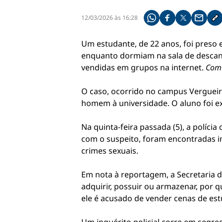
12/03/2026 às 16:28
Compartilhe pelo what
Compartilhar no f
Compartilhar 
Compart
Co
Um estudante, de 22 anos, foi preso 
enquanto dormiam na sala de descans
vendidas em grupos na internet.
Com 
O caso, ocorrido no campus Vergueiro
homem à universidade. O aluno foi expu
Na quinta-feira passada (5), a políc
com o suspeito, foram encontradas i
crimes sexuais.
Em nota à reportagem, a Secretaria d
adquirir, possuir ou armazenar, por q
ele é acusado de vender cenas de es