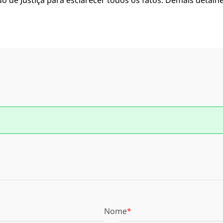
o de Justiça para esclarecer todos os fatos. Demais detalh
Nome