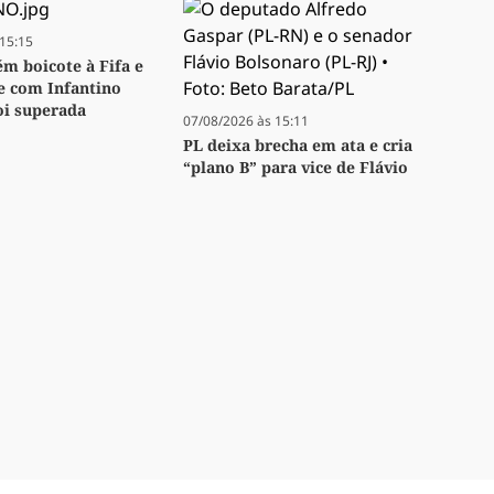
15:15
m boicote à Fifa e
se com Infantino
oi superada
07/08/2026 às 15:11
PL deixa brecha em ata e cria
“plano B” para vice de Flávio