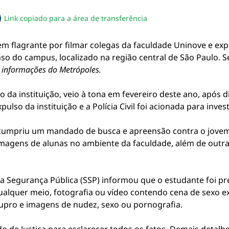
Link copiado para a área de transferência
sapp
acebook
no twitter
ilhe pelo email
piar link da notícia
em flagrante por filmar colegas da faculdade Uninove e exp
o do campus, localizado na região central de São Paulo. S
informações do Metrópoles.
 da instituição, veio à tona em fevereiro deste ano, após 
lso da instituição e a Polícia Civil foi acionada para invest
ia cumpriu um mandado de busca e apreensão contra o jovem,
magens de alunas no ambiente da faculdade, além de outra
a Segurança Pública (SSP) informou que o estudante foi pr
ualquer meio, fotografia ou vídeo contendo cena de sexo ex
tupro e imagens de nudez, sexo ou pornografia.