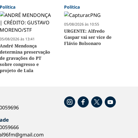
Política
Política
05/08/2026 às 10:55
URGENTE: Alfredo
Gaspar vai ser vice de
05/08/2026 às 13:41
Flávio Bolsonaro
André Mendonça
determina preservação
de gravações do PT
sobre congresso e
projeto de Lula
o
40059696
dade
40059666
al96fm@gmail.com