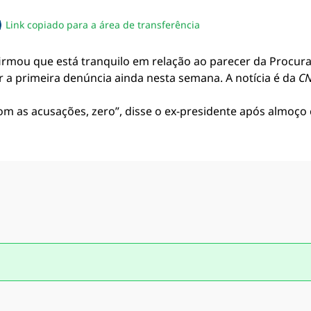
Link copiado para a área de transferência
sapp
acebook
no twitter
ilhe pelo email
piar link da notícia
afirmou que está tranquilo em relação ao parecer da Procur
r a primeira denúncia ainda nesta semana. A notícia é da
C
as acusações, zero”, disse o ex-presidente após almoço co