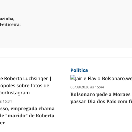
azinha,
Feiticeira:
Política
05/08/2026 às 15:44
Bolsonaro pede a Moraes
passar Dia dos Pais com f
s 16:34
esso, empregada chama
de “marido” de Roberta
er