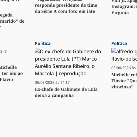
Vini Jr. apa
responde presidente de time
Instagram, 
da Série A com foto em iate
Virginia
regada
“marido” de
r
Política
Política
 Michelle
05/08/2026 às 
 ter ido ao
Michelle ce
 Flávio
Flávio: "Qu
05/08/2026 às 14:17
vitoriosa"
Ex-chefe de Gabinete de Lula
deixa a campanha