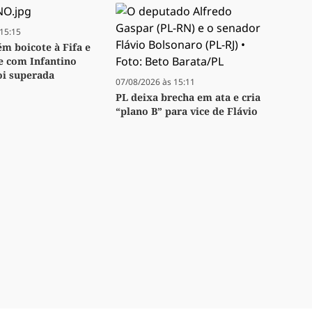
15:15
m boicote à Fifa e
se com Infantino
oi superada
07/08/2026 às 15:11
PL deixa brecha em ata e cria
“plano B” para vice de Flávio