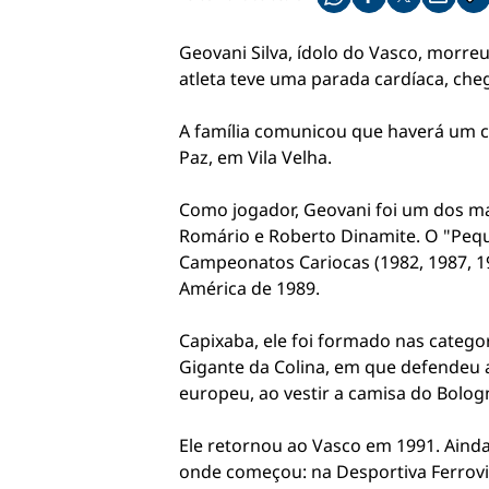
Compartilhe pelo what
Compartilhar no f
Compartilhar 
Compart
Co
Geovani Silva, ídolo do Vasco, morreu
atleta teve uma parada cardíaca, cheg
A família comunicou que haverá um cu
Paz, em Vila Velha.
Como jogador, Geovani foi um dos mai
Romário e Roberto Dinamite. O "Pequ
Campeonatos Cariocas (1982, 1987, 19
América de 1989.
Capixaba, ele foi formado nas categor
Gigante da Colina, em que defendeu 
europeu, ao vestir a camisa do Bologn
Ele retornou ao Vasco em 1991. Ainda 
onde começou: na Desportiva Ferrovi