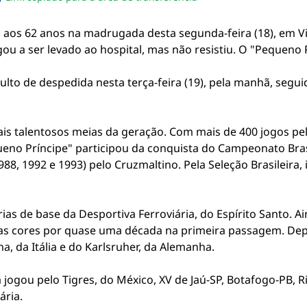
sapp
acebook
no twitter
ilhe pelo email
piar link da notícia
 aos 62 anos na madrugada desta segunda-feira (18), em Vil
ou a ser levado ao hospital, mas não resistiu. O "Pequeno P
lto de despedida nesta terça-feira (19), pela manhã, seg
s talentosos meias da geração. Com mais de 400 jogos pel
eno Príncipe" participou da conquista do Campeonato Brasi
88, 1992 e 1993) pelo Cruzmaltino. Pela Seleção Brasileir
ias de base da Desportiva Ferroviária, do Espírito Santo. A
as cores por quase uma década na primeira passagem. Depo
a, da Itália e do Karlsruher, da Alemanha.
jogou pelo Tigres, do México, XV de Jaú-SP, Botafogo-PB, R
ária.