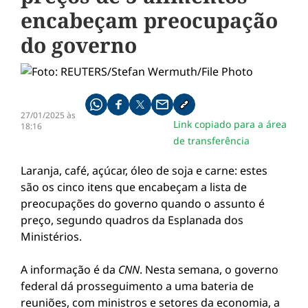
encabeçam preocupação
do governo
Compartilhe pelo whatsapp
Compartilhar no facebook
Compartilhar no twitter
Compartilhe pelo email
Copiar link da notícia
27/01/2025 às
Link copiado para a área
18:16
de transferência
Laranja, café, açúcar, óleo de soja e carne: estes
são os cinco itens que encabeçam a lista de
preocupações do governo quando o assunto é
preço, segundo quadros da Esplanada dos
Ministérios.
A informação é da
CNN
. Nesta semana, o governo
federal dá prosseguimento a uma bateria de
reuniões, com ministros e setores da economia, a