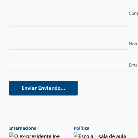
Com
Nom
Emai
Enviar
Enviando...
Internacional
Política