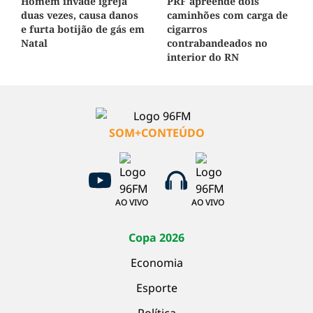
PRF apreende dois
Homem invade igreja
caminhões com carga de
duas vezes, causa danos
cigarros
e furta botijão de gás em
contrabandeados no
Natal
interior do RN
SOM+CONTEÚDO
AO VIVO
AO VIVO
Copa 2026
Economia
Esporte