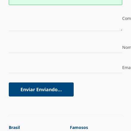
Com
Nom
Emai
Enviar
Enviando...
Brasil
Famosos