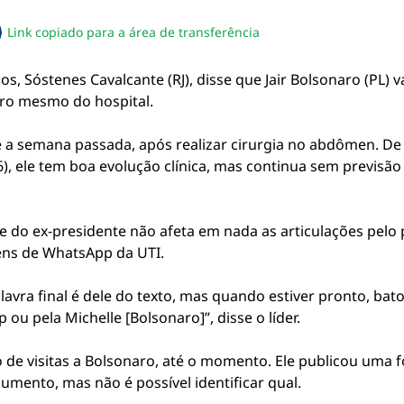
Link copiado para a área de transferência
sapp
acebook
no twitter
ilhe pelo email
piar link da notícia
, Sóstenes Cavalcante (RJ), disse que Jair Bolsonaro (PL) v
eiro mesmo do hospital.
e a semana passada, após realizar cirurgia no abdômen. De
16), ele tem boa evolução clínica, mas continua sem previsão
 do ex-presidente não afeta em nada as articulações pelo 
ns de WhatsApp da UTI.
lavra final é dele do texto, mas quando estiver pronto, bato
u pela Michelle [Bolsonaro]”, disse o líder.
de visitas a Bolsonaro, até o momento. Ele publicou uma fo
mento, mas não é possível identificar qual.