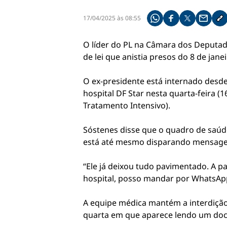
17/04/2025 às 08:55
Compartilhe pelo what
Compartilhar no f
Compartilhar 
Compart
Co
O líder do PL na Câmara dos Deputados
de lei que anistia presos do 8 de jan
O ex-presidente está internado desd
hospital DF Star nesta quarta-feira (
Tratamento Intensivo).
Sóstenes disse que o quadro de saúde
está até mesmo disparando mensage
“Ele já deixou tudo pavimentado. A pa
hospital, posso mandar por WhatsApp o
A equipe médica mantém a interdição 
quarta em que aparece lendo um docu