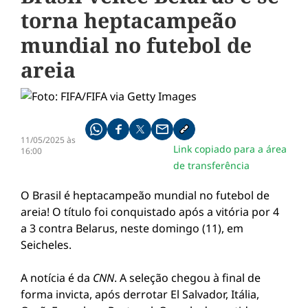
torna heptacampeão
mundial no futebol de
areia
Compartilhe pelo whatsapp
Compartilhar no facebook
Compartilhar no twitter
Compartilhe pelo email
Copiar link da notícia
11/05/2025 às
Link copiado para a área
16:00
de transferência
O Brasil é heptacampeão mundial no futebol de
areia! O título foi conquistado após a vitória por 4
a 3 contra Belarus, neste domingo (11), em
Seicheles.
A notícia é da
CNN
. A seleção chegou à final de
forma invicta, após derrotar El Salvador, Itália,