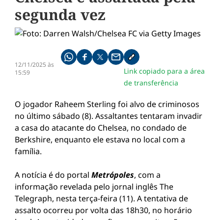
segunda vez
Compartilhe pelo whatsapp
Compartilhar no facebook
Compartilhar no twitter
Compartilhe pelo email
Copiar link da notícia
12/11/2025 às
Link copiado para a área
15:59
de transferência
O jogador Raheem Sterling foi alvo de criminosos
no último sábado (8). Assaltantes tentaram invadir
a casa do atacante do Chelsea, no condado de
Berkshire, enquanto ele estava no local com a
família.
A notícia é do portal
Metrópoles
, com a
informação revelada pelo jornal inglês The
Telegraph, nesta terça-feira (11). A tentativa de
assalto ocorreu por volta das 18h30, no horário