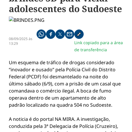
adolescentes do Sudoeste
Compartilhe pelo whatsapp
Compartilhar no facebook
Compartilhar no twitter
Compartilhe pelo email
Copiar link da notícia
08/09/2025 às
Link copiado para a área
13:29
de transferência
Um esquema de tráfico de drogas considerado
“inovador e ousado” pela Polícia Civil do Distrito
Federal (PCDF) foi desmantelado na noite do
último sábado (6/9), com a prisão de um casal que
comandava o comércio ilegal. A boca de fumo
operava dentro de um apartamento de alto
padrão localizado na quadra 504 no Sudoeste.
A noticia é do portal NA MIRA. A investigação,
conduzida pela 3ª Delegacia de Polícia (Cruzeiro),