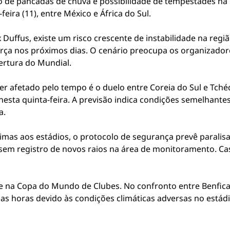
isão de pancadas de chuva e possibilidade de tempestades na
eira (11), entre México e África do Sul.
Duffus, existe um risco crescente de instabilidade na reg
rça nos próximos dias. O cenário preocupa os organizadore
ertura do Mundial.
 afetado pelo tempo é o duelo entre Coreia do Sul e Tchéq
nesta quinta-feira. A previsão indica condições semelhantes
a.
imas aos estádios, o protocolo de segurança prevê paralisa
m registro de novos raios na área de monitoramento. Caso 
e na Copa do Mundo de Clubes. No confronto entre Benfica e 
uas horas devido às condições climáticas adversas no estád