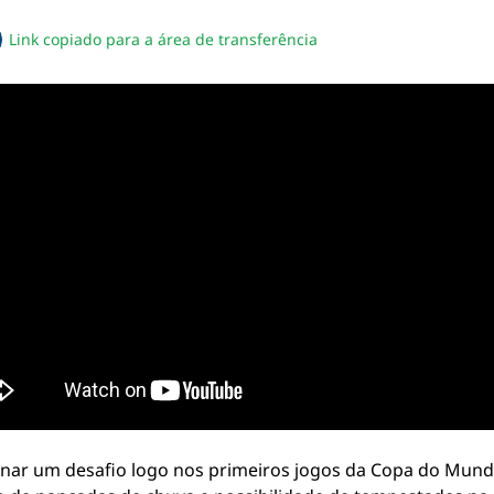
Link copiado para a área de transferência
sapp
acebook
no twitter
ilhe pelo email
piar link da notícia
rnar um desafio logo nos primeiros jogos da Copa do Mun