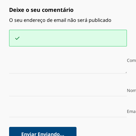
Deixe o seu comentário
O seu endereço de email não será publicado
Com
Nom
Emai
Enviar
Enviando...