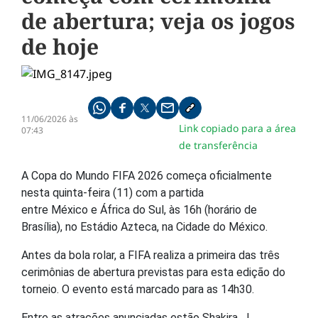
de abertura; veja os jogos
de hoje
Compartilhe pelo whatsapp
Compartilhar no facebook
Compartilhar no twitter
Compartilhe pelo email
Copiar link da notícia
11/06/2026 às
Link copiado para a área
07:43
de transferência
A
Copa do Mundo FIFA 2026
começa oficialmente
nesta quinta-feira (11) com a partida
entre
México
e
África do Sul
, às 16h (horário de
Brasília), no Estádio Azteca, na Cidade do México.
Antes da bola rolar, a
FIFA
realiza a primeira das três
cerimônias de abertura previstas para esta edição do
torneio. O evento está marcado para as 14h30.
Entre as atrações anunciadas estão
Shakira
,
J