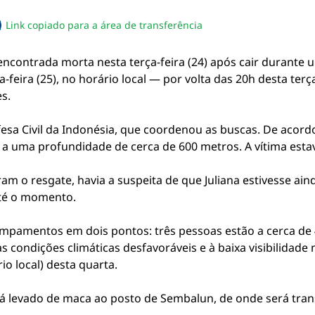
Link copiado para a área de transferência
sapp
acebook
no twitter
ilhe pelo email
piar link da notícia
 encontrada morta nesta terça-feira (24) após cair durante
eira (25), no horário local — por volta das 20h desta terça,
s.
esa Civil da Indonésia, que coordenou as buscas. De acord
a a uma profundidade de cerca de 600 metros. A vítima esta
 o resgate, havia a suspeita de que Juliana estivesse aind
até o momento.
pamentos em dois pontos: três pessoas estão a cerca de 
s condições climáticas desfavoráveis e à baixa visibilidade 
io local) desta quarta.
erá levado de maca ao posto de Sembalun, de onde será tran