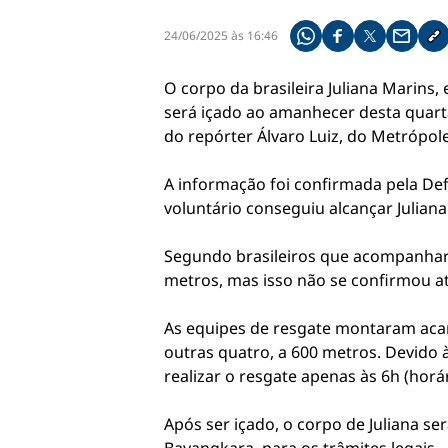
24/06/2025 às 16:46
Compartilhe pelo what
Compartilhar no f
Compartilhar 
Compart
Co
O corpo da brasileira Juliana Marins,
será içado ao amanhecer desta quarta-f
do repórter Álvaro Luiz, do Metrópole
A informação foi confirmada pela Def
voluntário conseguiu alcançar Julian
Segundo brasileiros que acompanharam
metros, mas isso não se confirmou 
As equipes de resgate montaram acam
outras quatro, a 600 metros. Devido à
realizar o resgate apenas às 6h (horár
Após ser içado, o corpo de Juliana s