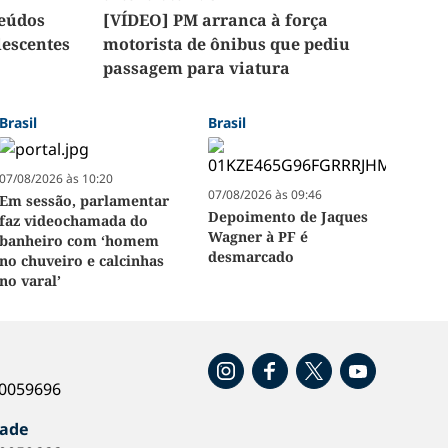
teúdos
[VÍDEO] PM arranca à força
lescentes
motorista de ônibus que pediu
passagem para viatura
Brasil
Brasil
07/08/2026 às 10:20
07/08/2026 às 09:46
Em sessão, parlamentar
Depoimento de Jaques
faz videochamada do
Wagner à PF é
banheiro com ‘homem
desmarcado
no chuveiro e calcinhas
no varal’
o
40059696
dade