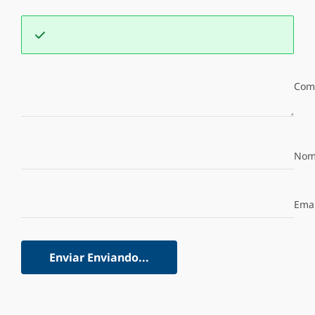
Com
Nom
Emai
Enviar
Enviando...