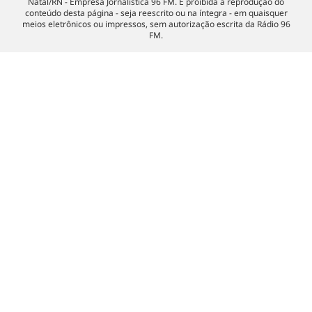
Natal/RN - Empresa Jornalística 96 FM. É proibida a reprodução do
conteúdo desta página - seja reescrito ou na íntegra - em quaisquer
meios eletrônicos ou impressos, sem autorização escrita da Rádio 96
FM.