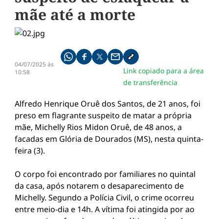
mãe até a morte
Compartilhe pelo whatsapp
Compartilhar no facebook
Compartilhar no twitter
Compartilhe pelo email
Copiar link da notícia
04/07/2025 às
Link copiado para a área
10:58
de transferência
Alfredo Henrique Oruê dos Santos, de 21 anos, foi
preso em flagrante suspeito de matar a própria
mãe, Michelly Rios Midon Oruê, de 48 anos, a
facadas em Glória de Dourados (MS), nesta quinta-
feira (3).
O corpo foi encontrado por familiares no quintal
da casa, após notarem o desaparecimento de
Michelly. Segundo a Polícia Civil, o crime ocorreu
entre meio-dia e 14h. A vítima foi atingida por ao