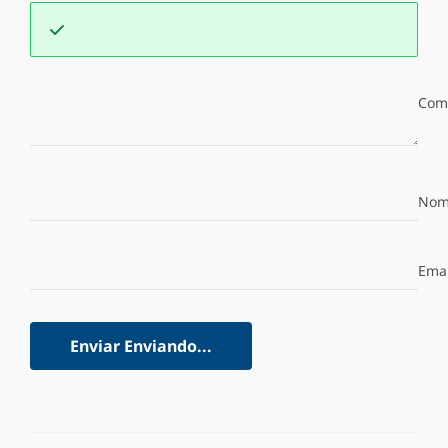
Com
Nom
Emai
Enviar
Enviando...