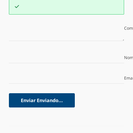
Com
Nom
Emai
Enviar
Enviando...