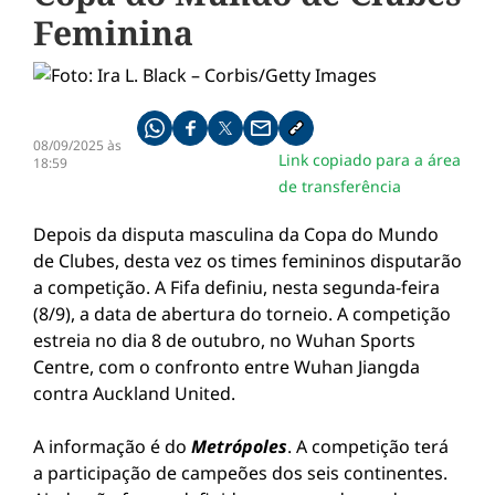
Feminina
Compartilhe pelo whatsapp
Compartilhar no facebook
Compartilhar no twitter
Compartilhe pelo email
Copiar link da notícia
08/09/2025 às
Link copiado para a área
18:59
de transferência
Depois da disputa masculina da Copa do Mundo
de Clubes, desta vez os times femininos disputarão
a competição. A Fifa definiu, nesta segunda-feira
(8/9), a data de abertura do torneio. A competição
estreia no dia 8 de outubro, no Wuhan Sports
Centre, com o confronto entre Wuhan Jiangda
contra Auckland United.
A informação é do
Metrópoles
. A competição terá
a participação de campeões dos seis continentes.