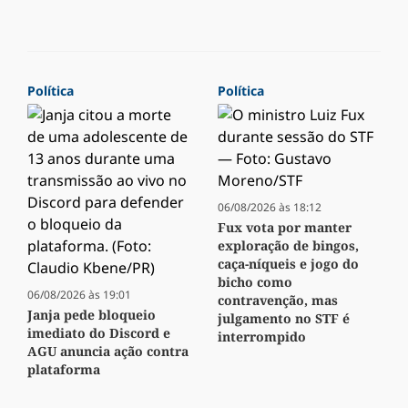
Política
Política
06/08/2026 às 18:12
Fux vota por manter
exploração de bingos,
caça-níqueis e jogo do
bicho como
06/08/2026 às 19:01
contravenção, mas
Janja pede bloqueio
julgamento no STF é
imediato do Discord e
interrompido
AGU anuncia ação contra
plataforma