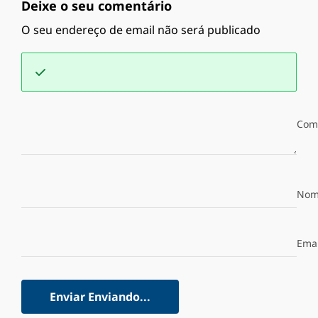
Deixe o seu comentário
O seu endereço de email não será publicado
Com
Nom
Emai
Enviar
Enviando...