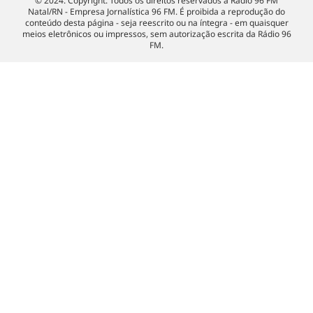
© 2024. Copyright. Todos os direitos reservados à Rádio 96 FM
Natal/RN - Empresa Jornalística 96 FM. É proibida a reprodução do
conteúdo desta página - seja reescrito ou na íntegra - em quaisquer
meios eletrônicos ou impressos, sem autorização escrita da Rádio 96
FM.