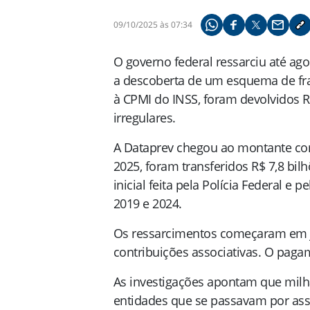
09/10/2025 às 07:34
Compartilhe pelo what
Compartilhar no f
Compartilhar 
Compart
Co
O governo federal ressarciu até a
a descoberta de um esquema de fra
à CPMI do INSS, foram devolvidos R
irregulares.
A Dataprev chegou ao montante com
2025, foram transferidos R$ 7,8 bil
inicial feita pela Polícia Federal 
2019 e 2024.
Os ressarcimentos começaram em j
contribuições associativas. O paga
As investigações apontam que milh
entidades que se passavam por ass