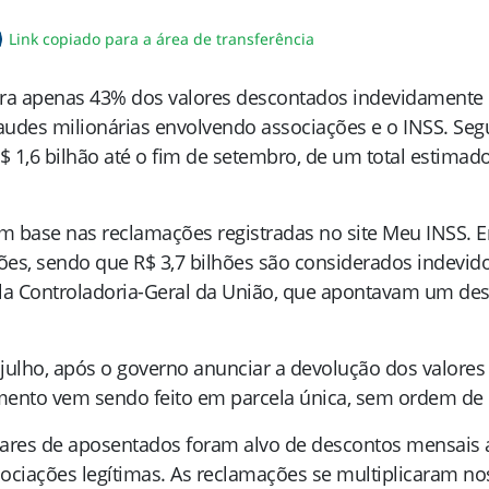
Link copiado para a área de transferência
sapp
acebook
no twitter
ilhe pelo email
piar link da notícia
gora apenas 43% dos valores descontados indevidamente
udes milionárias envolvendo associações e o INSS. Se
$ 1,6 bilhão até o fim de setembro, de um total estimad
 base nas reclamações registradas no site Meu INSS. 
hões, sendo que R$ 3,7 bilhões são considerados indevid
e pela Controladoria-Geral da União, que apontavam um des
ulho, após o governo anunciar a devolução dos valore
mento vem sendo feito em parcela única, sem ordem de pr
ares de aposentados foram alvo de descontos mensais a
ociações legítimas. As reclamações se multiplicaram no