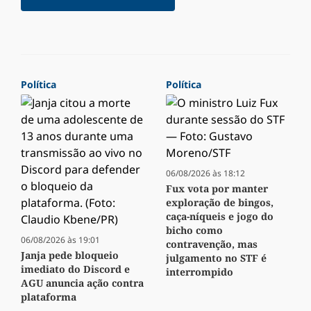
Política
Política
06/08/2026 às 18:12
Fux vota por manter
exploração de bingos,
caça-níqueis e jogo do
bicho como
06/08/2026 às 19:01
contravenção, mas
Janja pede bloqueio
julgamento no STF é
imediato do Discord e
interrompido
AGU anuncia ação contra
plataforma