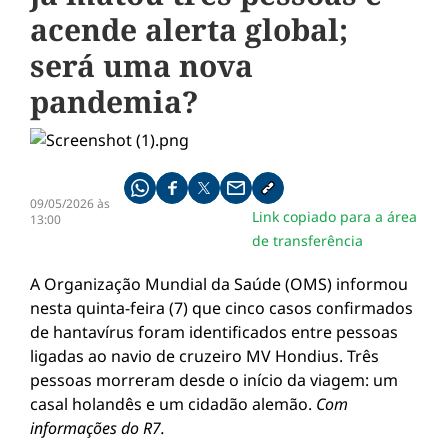
acende alerta global;
será uma nova
pandemia?
Compartilhe pelo whatsapp
Compartilhar no facebook
Compartilhar no twitter
Compartilhe pelo email
Copiar link da notícia
09/05/2026 às
Link copiado para a área
13:00
de transferência
A Organização Mundial da Saúde (OMS) informou
nesta quinta-feira (7) que cinco casos confirmados
de hantavírus foram identificados entre pessoas
ligadas ao navio de cruzeiro MV Hondius. Três
pessoas morreram desde o início da viagem: um
casal holandês e um cidadão alemão.
Com
informações do R7.