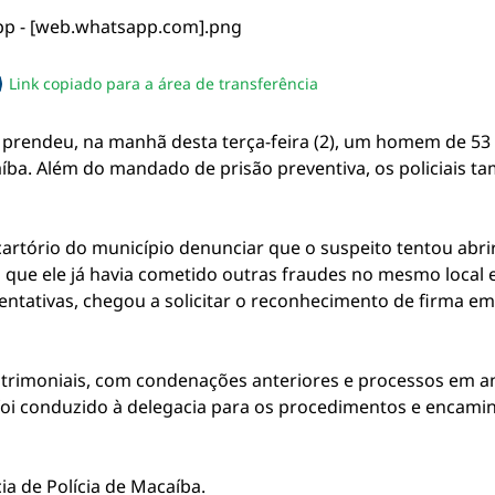
Link copiado para a área de transferência
sapp
acebook
no twitter
ilhe pelo email
piar link da notícia
te prendeu, na manhã desta terça-feira (2), um homem de 53 
íba. Além do mandado de prisão preventiva, os policiai
artório do município denunciar que o suspeito tentou abri
 que ele já havia cometido outras fraudes no mesmo local
tentativas, chegou a solicitar o reconhecimento de firma 
trimoniais, com condenações anteriores e processos em a
 foi conduzido à delegacia para os procedimentos e encami
ia de Polícia de Macaíba.