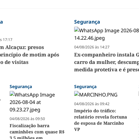
ça
Segurança
s 17:17
m Alcaçuz: presos
04/08/2026 às 14:27
princípio de motim após
Ex-companheiro instala 
o de visitas
carro da mulher, descum
medida protetiva e é pre
Segurança
Segurança
04/08/2026 às 09:42
Império do tráfico:
relatório revela fortuna
04/08/2026 às 09:50
de esposa de Marcinho
Fiscalização barra
VP
caminhões com quase R$
3,5 milhões em