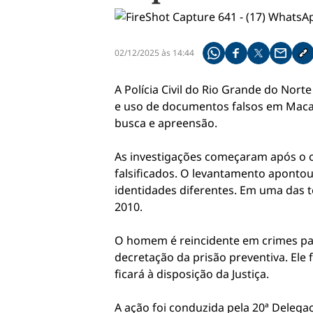
02/12/2025 às 14:44
Compartilhe pelo what
Compartilhar no f
Compartilhar 
Compart
Co
A Polícia Civil do Rio Grande do Nor
e uso de documentos falsos em Maca
busca e apreensão.
As investigações começaram após o c
falsificados. O levantamento apontou
identidades diferentes. Em uma das 
2010.
O homem é reincidente em crimes pa
decretação da prisão preventiva. Ele
ficará à disposição da Justiça.
A ação foi conduzida pela 20ª Delegac