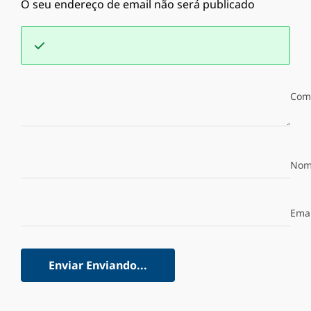
O seu endereço de email não será publicado
Com
Nom
Emai
Enviar
Enviando...