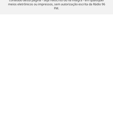
conteúdo desta página - seja reescrito ou na íntegra - em quaisquer
meios eletrônicos ou impressos, sem autorização escrita da Rádio 96
FM.