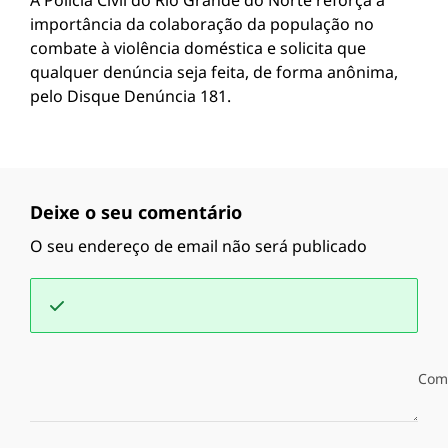
A Polícia Civil do Rio Grande do Norte reforça a
importância da colaboração da população no
combate à violência doméstica e solicita que
qualquer denúncia seja feita, de forma anônima,
pelo Disque Denúncia 181.
Deixe o seu comentário
O seu endereço de email não será publicado
Com