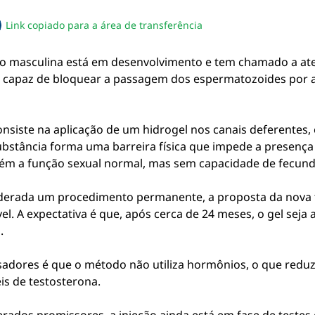
Link copiado para a área de transferência
sapp
acebook
no twitter
ilhe pelo email
piar link da notícia
o masculina está em desenvolvimento e tem chamado a ate
 capaz de bloquear a passagem dos espermatozoides por at
iste na aplicação de um hidrogel nos canais deferentes, 
ubstância forma uma barreira física que impede a presença
ém a função sexual normal, mas sem capacidade de fecund
iderada um procedimento permanente, a proposta da nova t
el. A expectativa é que, após cerca de 24 meses, o gel sej
.
dores é que o método não utiliza hormônios, o que reduz a
is de testosterona.