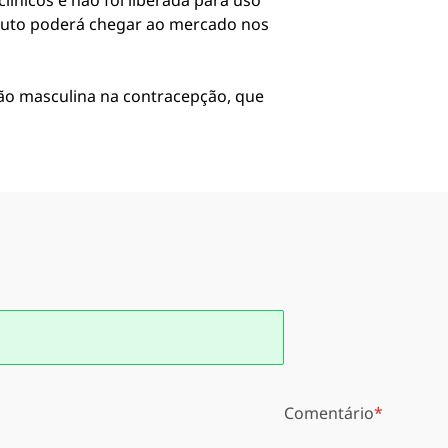
línicos e não foi liberada para uso
oduto poderá chegar ao mercado nos
ção masculina na contracepção, que
Comentário