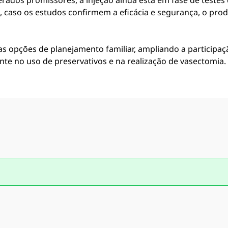
erados promissores, a injeção ainda está em fase de testes c
e, caso os estudos confirmem a eficácia e segurança, o pr
nas opções de planejamento familiar, ampliando a participa
te no uso de preservativos e na realização de vasectomia.