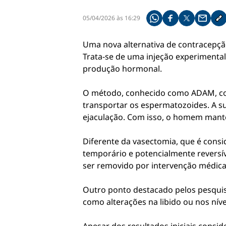
05/04/2026 às 16:29
Compartilhe pelo what
Compartilhar no f
Compartilhar 
Compart
Co
Uma nova alternativa de contracepçã
Trata-se de uma injeção experimental
produção hormonal.
O método, conhecido como ADAM, cons
transportar os espermatozoides. A s
ejaculação. Com isso, o homem mant
Diferente da vasectomia, que é cons
temporário e potencialmente reversív
ser removido por intervenção médica
Outro ponto destacado pelos pesquisa
como alterações na libido ou nos níve